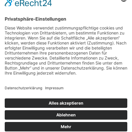
https://policies.google.com/privacy?hl=de
.
Google Web Fonts (lokales Hosting)
Diese Seite nutzt zur einheitlichen Darstellung von
Schriftarten so genannte Web Fonts, die von Google
bereitgestellt werden. Die Google Fonts sind lokal
installiert. Eine Verbindung zu Servern von Google findet
dabei nicht statt.
Weitere Informationen zu Google Web Fonts finden Sie
unter
https://developers.google.com/fonts/faq
und in der
Datenschutzerklärung von Google:
https://policies.google.com/privacy?hl=de
.
Impressum
|
Datenschutz
|
Kontakt
|
Cookie-Einstellungen