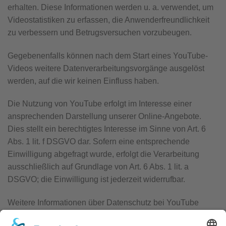
erhalten. Diese Informationen werden u. a. verwendet, um
Videostatistiken zu erfassen, die Anwenderfreundlichkeit
zu verbessern und Betrugsversuchen vorzubeugen.
Gegebenenfalls können nach dem Start eines YouTube-
Videos weitere Datenverarbeitungsvorgänge ausgelöst
werden, auf die wir keinen Einfluss haben.
Die Nutzung von YouTube erfolgt im Interesse einer
ansprechenden Darstellung unserer Online-Angebote.
Dies stellt ein berechtigtes Interesse im Sinne von Art. 6
Abs. 1 lit. f DSGVO dar. Sofern eine entsprechende
Einwilligung abgefragt wurde, erfolgt die Verarbeitung
ausschließlich auf Grundlage von Art. 6 Abs. 1 lit. a
DSGVO; die Einwilligung ist jederzeit widerrufbar.
Weitere Informationen über Datenschutz bei YouTube
finden Sie in deren Datenschutzerklärung unter: